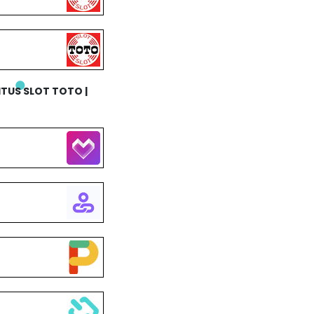
ITUS SLOT TOTO |