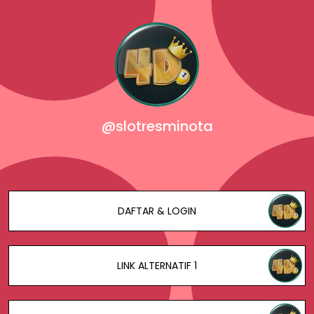
@slotresminota
DAFTAR & LOGIN
LINK ALTERNATIF 1