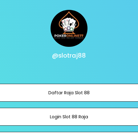
@slotraj88
Daftar Raja Slot 88
Login Slot 88 Raja