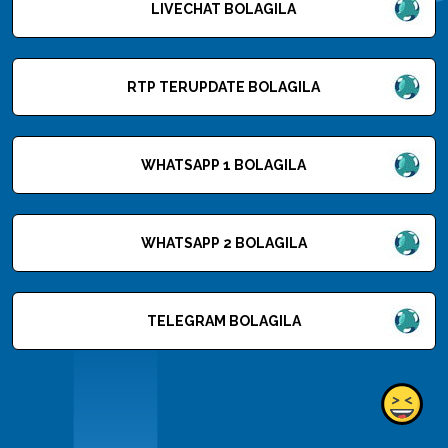
LIVECHAT BOLAGILA
RTP TERUPDATE BOLAGILA
WHATSAPP 1 BOLAGILA
WHATSAPP 2 BOLAGILA
TELEGRAM BOLAGILA