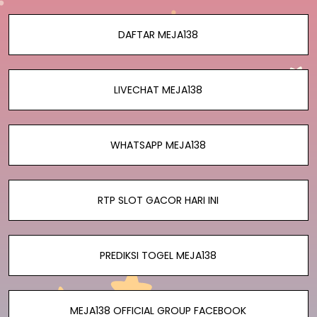
DAFTAR MEJA138
LIVECHAT MEJA138
WHATSAPP MEJA138
RTP SLOT GACOR HARI INI
PREDIKSI TOGEL MEJA138
MEJA138 OFFICIAL GROUP FACEBOOK