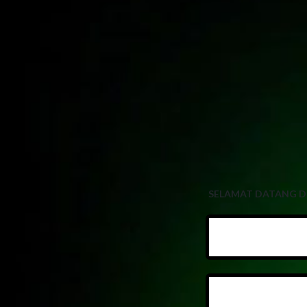
SELAMAT DATANG DI