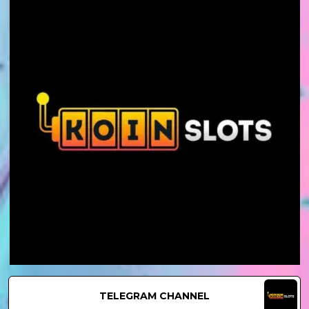
TELEGRAM CHANNEL