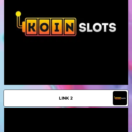
LINK 2