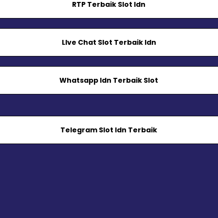
RTP Terbaik Slot Idn
LIve Chat Slot Terbaik Idn
Whatsapp Idn Terbaik Slot
Telegram Slot Idn Terbaik