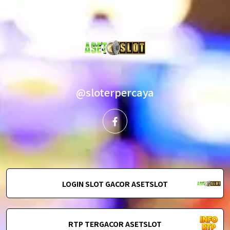
@sloterpercaya
facebook
LOGIN SLOT GACOR ASETSLOT
RTP TERGACOR ASETSLOT