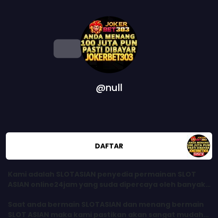
@null
DAFTAR
Kami adalah SLOTASIAN penyedia permainan SLOT
ASIAN online24jam yang suda dipercaya oleh banyak
masyarakat indonesia. Semua pemain SLOT ASIAN
Saat anda bermain SLOTASIAN dan menang bermain
dapat bermain dengan aman dan nyaman disini.
SLOT ASIAN maka kami pastikan akan sangat mudah