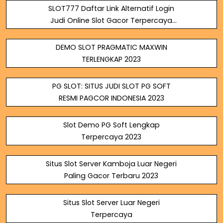
SLOT777 Daftar Link Alternatif Login
Judi Online Slot Gacor Terpercaya
2023
DEMO SLOT PRAGMATIC MAXWIN
TERLENGKAP 2023
PG SLOT: SITUS JUDI SLOT PG SOFT
RESMI PAGCOR INDONESIA 2023
Slot Demo PG Soft Lengkap
Terpercaya 2023
Situs Slot Server Kamboja Luar Negeri
Paling Gacor Terbaru 2023
Situs Slot Server Luar Negeri
Terpercaya