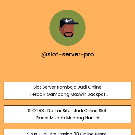
@slot-server-pro
Slot Server Kamboja Judi Online
Terbaik Gampang Maxwin Jackpot
Terbesar
SLOT88 : Daftar Situs Judi Online Slot
Gacor Mudah Menang Hari Ini
Gampang Maxwin Terpercaya 2023
Situs Judi Live Casino 88 Online Resmi