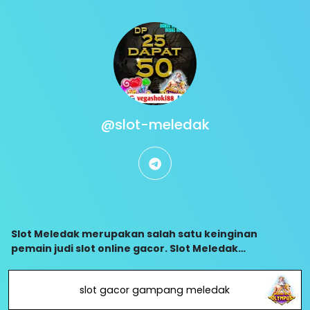
@slot-meledak
telegram
Slot Meledak merupakan salah satu keinginan
pemain judi slot online gacor. Slot Meledak
mendapatkan maxwin di bet receh maupun di bet
tinggi
slot gacor gampang meledak