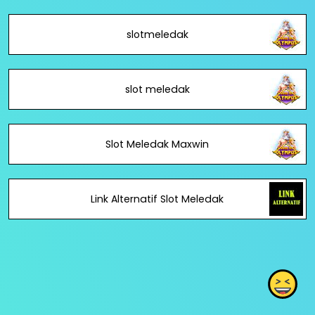
slotmeledak
slot meledak
Slot Meledak Maxwin
Link Alternatif Slot Meledak