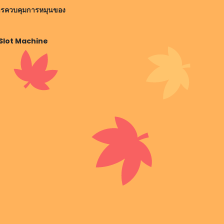
นการควบคุมการหมุนของ
า "Slot Machine