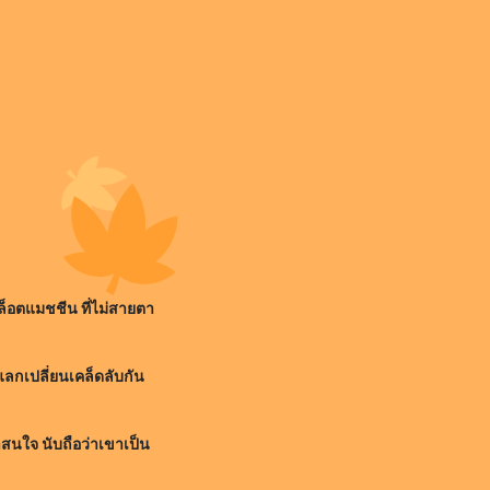
นสล็อตแมชชีน ที่ไม่สายตา
แลกเปลี่ยนเคล็ดลับกัน
าสนใจ นับถือว่าเขาเป็น