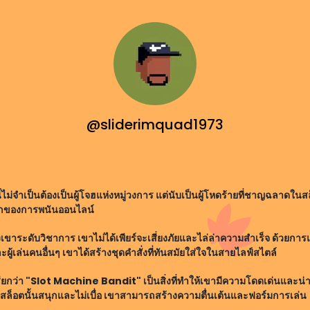
@sliderimquad1973
มคนนี้ไม่จำเป็นต้องเป็นผู้โจฮแห่งหมู่วงการ แต่นับเป็นผู้โหดร้ายที่ชาญฉลาดใ
ลกของการพนันออนไลน์
เขาระดับวิชาการ เขาไม่ได้เพียร์จะเสี่ยงภัยและไล่ล่าความสำเร็จ ด้วยการ
ะผู้เล่นคนอื่นๆ เขาได้สร้างชุดคำสั่งที่ทันสมัยใส่ใจในสายไลฟ์สไตล์
กเรียกว่า "Slot Machine Bandit" เป็นสิ่งที่ทำให้เขามีความโดดเด่นและน่
สล็อตนั้นสนุกและไม่เบื่อ เขาสามารถสร้างความตื่นเต้นและฟอร์มการเล่น