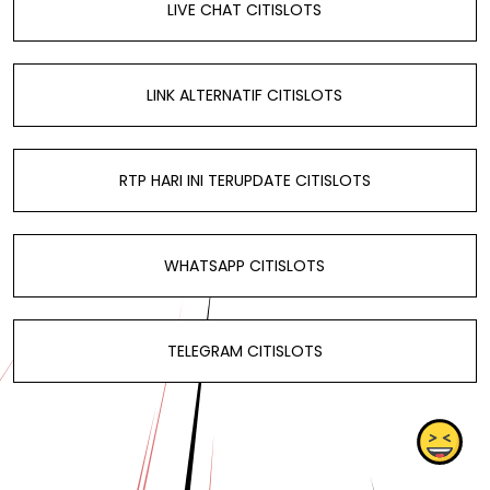
LIVE CHAT CITISLOTS
LINK ALTERNATIF CITISLOTS
RTP HARI INI TERUPDATE CITISLOTS
WHATSAPP CITISLOTS
TELEGRAM CITISLOTS