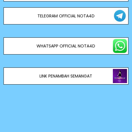
TELEGRAM OFFICIAL NOTA4D
WHATSAPP OFFICIAL NOTA4D
LINK PENAMBAH SEMANGAT