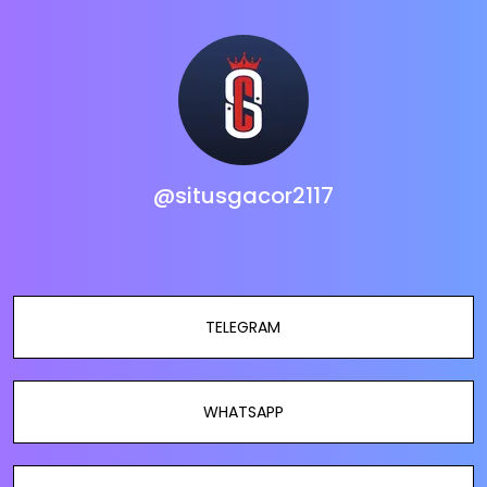
@situsgacor2117
TELEGRAM
WHATSAPP