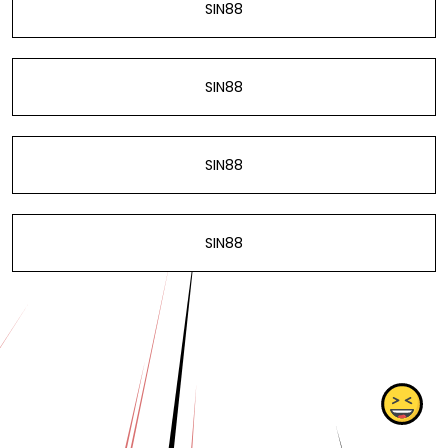
SIN88
SIN88
SIN88
SIN88