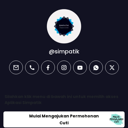
@simpatik
email
phone
facebook
instagram
youtube
whatsapp
twitter
Silahkan klik menu di bawah ini untuk memilih akses
Aplikasi Simpatik
Mulai Mengajukan Permohonan
Cuti