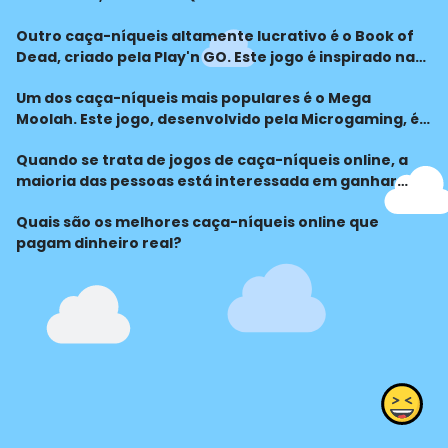
excelente escolha. Com gráficos impressionantes e
Outro caça-níqueis altamente lucrativo é o Book of
uma mecânica de jogo única, este caça-níqueis
Dead, criado pela Play'n GO. Este jogo é inspirado na
oferece a c
cultura egípcia antiga e oferece aos jogadores uma
Um dos caça-níqueis mais populares é o Mega
experiência emocionante enquanto procuram pe
Moolah. Este jogo, desenvolvido pela Microgaming, é
conhecido por seus jackpots progressivos que podem
Quando se trata de jogos de caça-níqueis online, a
mudar a vida de qualquer pessoa. O Mega Moolah já
maioria das pessoas está interessada em ganhar
pag
dinheiro real. Afinal, quem não gostaria de se divertir
Quais são os melhores caça-níqueis online que
enquanto tem a chance de aumentar sua conta ba
pagam dinheiro real?