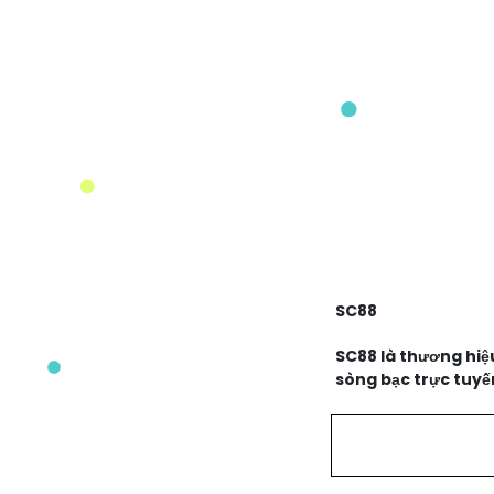
SC88
SC88 là thương hiệu
sòng bạc trực tuyến
tiế