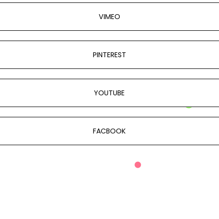
VIMEO
PINTEREST
YOUTUBE
FACBOOK