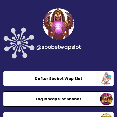
@sbobetwapslot
Daftar Sbobet Wap Slot
Log In Wap Slot Sbobet