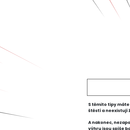
S těmito tipy máte 
štěstí a neexistuj
maximálně zvýšit. 
A nakonec, nezapo
výhru jsou spíše 