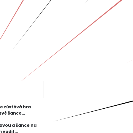
le zůstává hra
 své šance
bavou a šance na
m vadit