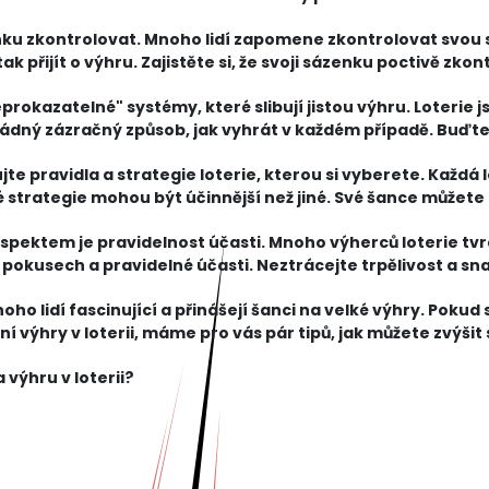
ra, pak bude
ku zkontrolovat. Mnoho lidí zapomene zkontrolovat svou
k přijít o výhru. Zajistěte si, že svoji sázenku poctivě zkon
i vyzved
prokazatelné" systémy, které slibují jistou výhru. Loterie j
ádný zázračný způsob, jak vyhrát v každém případě. Buďte 
te pravidla a strategie loterie, kterou si vyberete. Každá 
 strategie mohou být účinnější než jiné. Své šance můžete z
spektem je pravidelnost účasti. Mnoho výherců loterie tvrd
 pokusech a pravidelné účasti. Neztrácejte trpělivost a sna
oho lidí fascinující a přinášejí šanci na velké výhry. Pokud
kání výhry v loterii, máme pro vás pár tipů, jak můžete zvýši
 výhru v loterii?