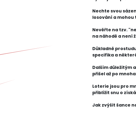
příležitostná proh
Nechte svou sázen
losování a mohou ta
případnou výhru s
Nevěřte na tzv. "ne
na náhodě a není ž
různým podvo
Důkladně prostuduj
specifika a některé
naučíte, jaké
Dalším důležitým a
přišel až po mnoha
pravidelně, aby
Loterie jsou pro mn
přiblížit snu o zís
úspěch.
Jak zvýšit šance na