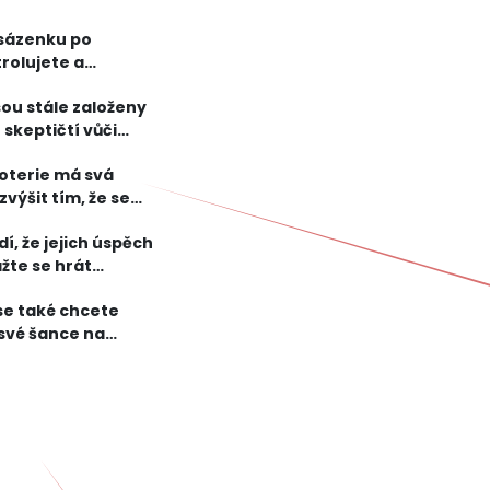
 sázenku po
trolujete a
sou stále založeny
skeptičtí vůči
loterie má svá
výšit tím, že se
í, že jejich úspěch
žte se hrát
 se také chcete
t své šance na