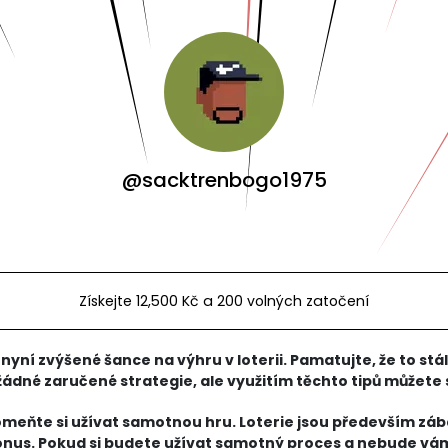
@sacktrenbogo1975
Získejte 12,500 Kč a 200 volných zatočení
nyní zvýšené šance na výhru v loterii. Pamatujte, že to stá
í žádné zaručené strategie, ale využitím těchto tipů můžete
D
meňte si užívat samotnou hru. Loterie jsou především zá
bonus. Pokud si budete užívat samotný proces a nebude vá