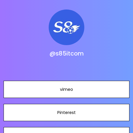
@s85itcom
vimeo
Pinterest