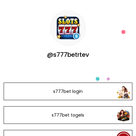
@s777betrtev
s777bet login
s777bet togels