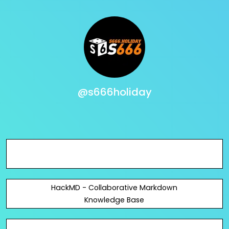
@s666holiday
HackMD - Collaborative Markdown
Knowledge Base