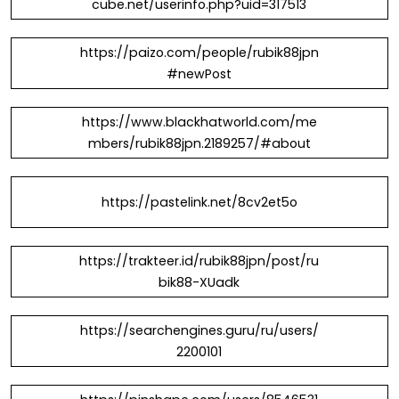
cube.net/userinfo.php?uid=317513
https://paizo.com/people/rubik88jpn
#newPost
https://www.blackhatworld.com/me
mbers/rubik88jpn.2189257/#about
https://pastelink.net/8cv2et5o
https://trakteer.id/rubik88jpn/post/ru
bik88-XUadk
https://searchengines.guru/ru/users/
2200101