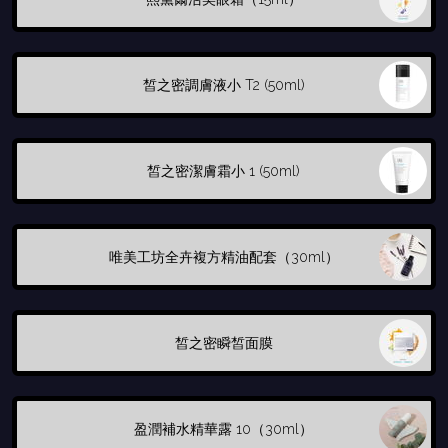
皙之密調膚液小 T2 (50ml)
皙之密潔膚霜小 1 (50ml)
唯美工坊全卉複方精油配套（30ml）
皙之密瞬皙面膜
盈潤補水精華露 10（30ml）