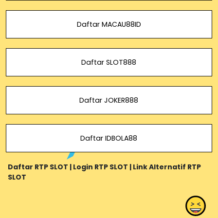
Daftar MACAU88ID
Daftar SLOT888
Daftar JOKER888
Daftar IDBOLA88
Daftar RTP SLOT | Login RTP SLOT | Link Alternatif RTP
SLOT