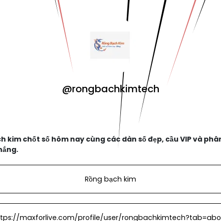
@rongbachkimtech
 kim chốt số hôm nay cùng các dàn số đẹp, cầu VIP và phân 
hắng.
Rồng bạch kim
ttps://maxforlive.com/profile/user/rongbachkimtech?tab=abo