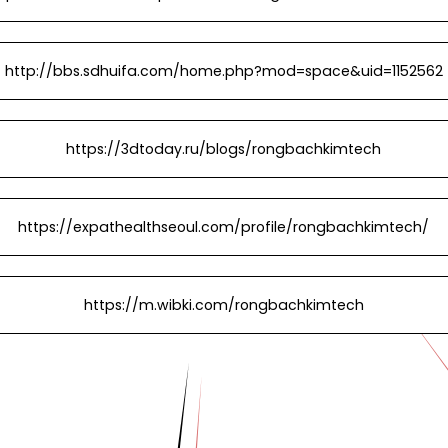
http://bbs.sdhuifa.com/home.php?mod=space&uid=1152562
https://3dtoday.ru/blogs/rongbachkimtech
https://expathealthseoul.com/profile/rongbachkimtech/
https://m.wibki.com/rongbachkimtech