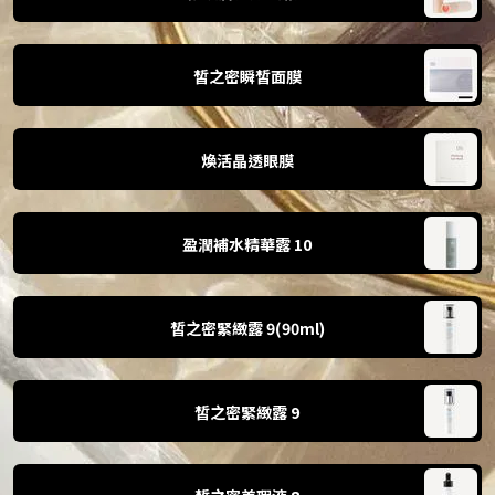
皙之密瞬皙面膜
煥活晶透眼膜
盈潤補水精華露 10
皙之密緊緻露 9(90ml)
皙之密緊緻露 9