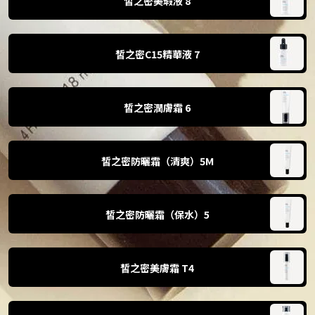
皙之密美瑕液 8
皙之密C15精華液 7
皙之密潤膚霜 6
皙之密防曬霜（清爽）5M
皙之密防曬霜（保水）5
皙之密美膚霜 T4