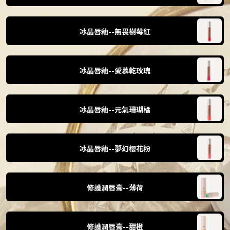
冰晶唇釉--無畏樹莓紅
冰晶唇釉--愛慕乾玫瑰
冰晶唇釉--元氣珊瑚橘
冰晶唇釉--夢幻櫻花粉
修護潤唇膏--薄荷
修護潤唇膏--甜橙