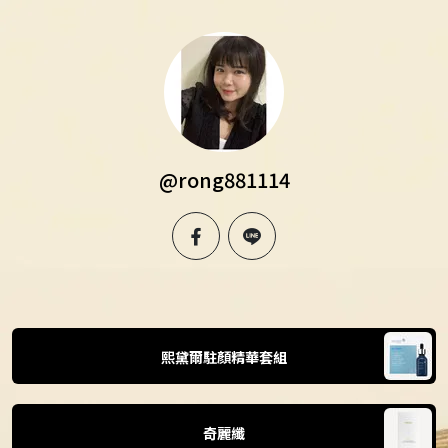
@rong881114
facebook
line
熙黛爾駐顏精華套組
奇麗纖