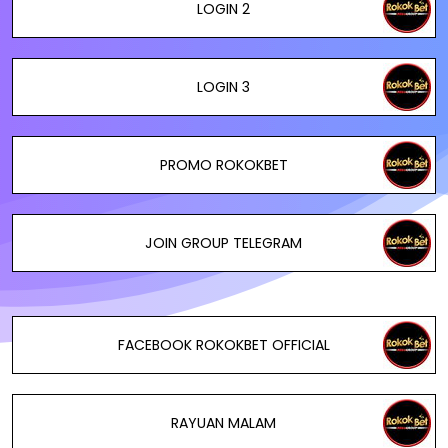
LOGIN 2
LOGIN 3
PROMO ROKOKBET
JOIN GROUP TELEGRAM
FACEBOOK ROKOKBET OFFICIAL
RAYUAN MALAM