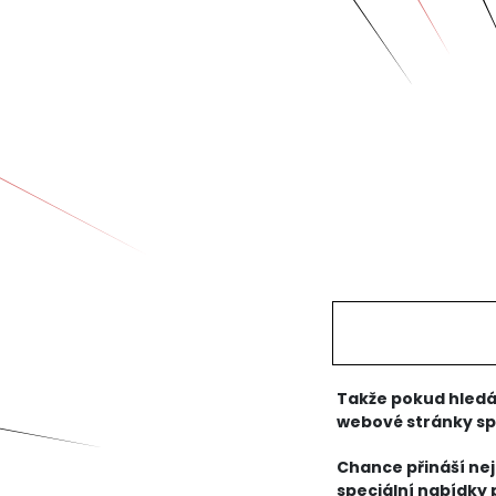
Takže pokud hledá
webové stránky spo
čerstvé informace
Chance přináší nej
speciální nabídky 