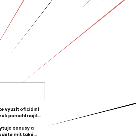
využít oficiální
nek pomohl najít
kytuje bonusy a
budete mít také