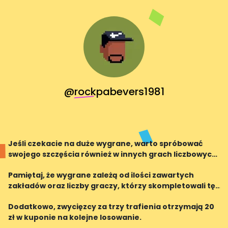
@rockpabevers1981
Jeśli czekacie na duże wygrane, warto spróbować
swojego szczęścia również w innych grach liczbowych,
takich jak Multi Multi czy Mini Lotto.
Pamiętaj, że wygrane zależą od ilości zawartych
zakładów oraz liczby graczy, którzy skompletowali tę
samą kombinację liczb. Im mniej zwycięzców, tym
Dodatkowo, zwycięzcy za trzy trafienia otrzymają 20
większa wygrana dla Ciebie!
zł w kuponie na kolejne losowanie.