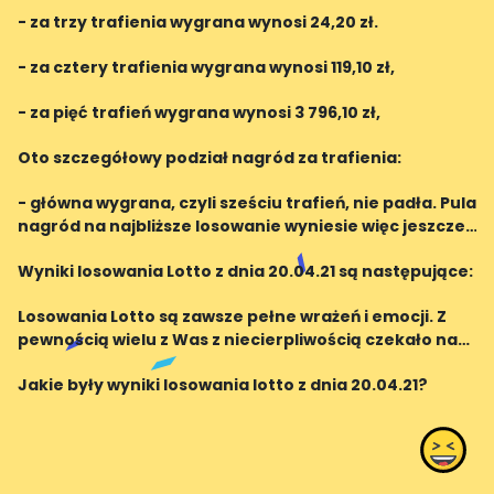
- za trzy trafienia wygrana wynosi 24,20 zł.
- za cztery trafienia wygrana wynosi 119,10 zł,
- za pięć trafień wygrana wynosi 3 796,10 zł,
Oto szczegółowy podział nagród za trafienia:
- główna wygrana, czyli sześciu trafień, nie padła. Pula
nagród na najbliższe losowanie wyniesie więc jeszcze
większą sumę pieniędzy, co napawa graczy
Wyniki losowania Lotto z dnia 20.04.21 są następujące:
optymizmem.
Losowania Lotto są zawsze pełne wrażeń i emocji. Z
pewnością wielu z Was z niecierpliwością czekało na
wyniki losowania z dnia 20.04.21. Dlatego właśnie
Jakie były wyniki losowania lotto z dnia 20.04.21?
przygotowaliśmy dla Was informacje na temat wyl