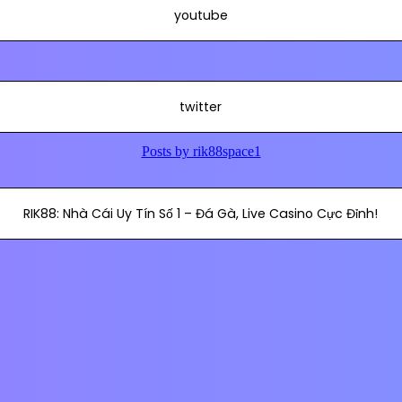
youtube
twitter
RIK88: Nhà Cái Uy Tín Số 1 – Đá Gà, Live Casino Cực Đỉnh!