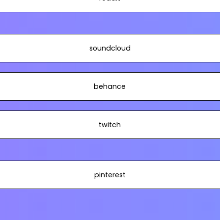
soundcloud
behance
twitch
pinterest