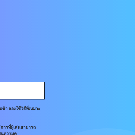
้า ลองใช้วิธีที่เหมาะ
ารที่ผู้เล่นสามารถ
เป็นความค