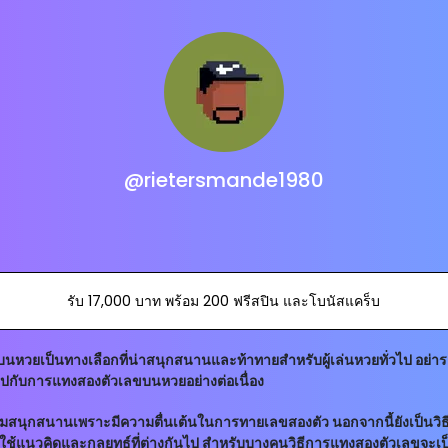
@rietersmande1980
รับ 17,000 บาท พร้อม 200 ฟรีสปิน และโบนัสแคร็บ
วยเป็นทางเลือกที่น่าสนุกสนานและท้าทายสำหรับผู้เล่นหวยทั่วไป อย่ารอช
ปกับการแทงสองตัวเลขบนหวยอย่างต่อเนื่อง
นุกสนานเพราะมีความตื่นเต้นในการทายเลขสองตัว นอกจากนี้ยังเป็นวิธีก
ดยใช้แนวคิดและกลยุทธ์ที่ต่างกันไป สำหรับบางคนวิธีการแทงสองตัวเลขจะ