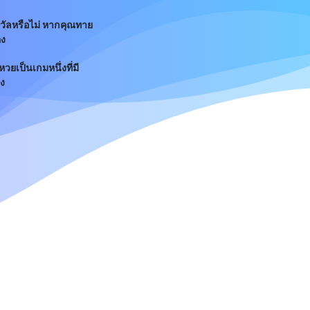
วัลหรือไม่ หากคุณทาย
อง
วยเป็นเกมหนึ่งที่มี
ทง