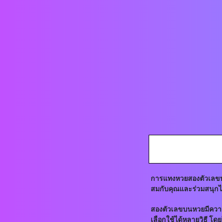
การแทงหวยสองตัวเลขบนห
สมกับคุณและร่วมสนุกไ
สองตัวเลขบนหวยมีความส
เลือกใช้ได้หลายวิธี โ