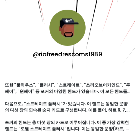
@riafreedrescoms1989
또한 "풀하우스", "플러시", "스트레이트", "쓰리오브어카인드", "투
페어", "원페어" 등 포커의 다양한 핸드가 있습니다. 이 모든 핸드들
은 각각 강도와 가치가 다르며, 게임 진행 중에 선수들은 서로의 핸드
다음으로, "스트레이트 플러시"가 있습니다. 이 핸드는 동일한 문양
를 예측하고 대비할 수 있어야 합니다.
의 다섯 장의 연속된 숫자 카드로 구성됩니다. 예를 들어, 하트 6, 7,
8, 9, 10로 이루어진 핸드는 스트레이트 플러시입니다. 그리고 "포카
포커의 핸드는 총 다섯 장의 카드로 이루어집니다. 이 중 가장 강력한
드"는 네 장의 동일한 숫자와 한 장의 임의의 카드로 이루어진 핸드를
핸드는 "로열 스트레이트 플러시"입니다. 이는 동일한 문양(하트, 다
의미합니다.