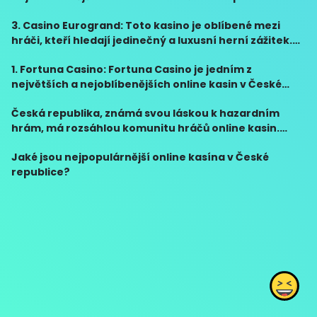
Hráči si zde mohou užít klasické výherní automaty,
3. Casino Eurogrand: Toto kasino je oblíbené mezi
které jsou známé svými vysokými výhrami. Kas
hráči, kteří hledají jedinečný a luxusní herní zážitek.
Casino Eurogrand nabízí vysokou úroveň
1. Fortuna Casino: Fortuna Casino je jedním z
bezpečnosti, různé platební možnosti a profesionální
největších a nejoblíbenějších online kasin v České
zá
republice. Nabízí širokou škálu her, včetně výherních
Česká republika, známá svou láskou k hazardním
automatů, rulety, blackjacku a pokeru. Hráči si m
hrám, má rozsáhlou komunitu hráčů online kasin.
Existuje mnoho online kasin, která jsou k dispozici
Jaké jsou nejpopulárnější online kasína v České
českým hráčům, ale která jsou nejpopulárnější? Zde
republice?
je