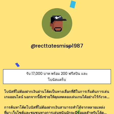
@recttatesmisp1987
รับ 17,000 บาท พร้อม 200 ฟรีสปิน และ
โบนัสแคร็บ
โบนัสที่ไม่ต้องฝากเงินผ่านโค้ดเป็นทางเลือกที่ดีในการเริ่มต้นการเล่น
เกมออนไลน์ นอกจากนี้ยังช่วยให้คุณทดลองเล่นเกมได้อย่างไร้กังวล
คุณสามารถลงทะเบียนสมาชิกและรับโค้ดเพื่อทดลองเล่นได้ทันที จึง
การค้นหาโค้ดโบนัสที่ไม่ต้องฝากเงินสามารถทำได้จากหลายแหล่ง
ไม่เห็นเหตุ
ที่มา เว็บไซต์และชุมชนทางการเล่นพนันมักจะมีข้อมูลสำหรับโค้ด