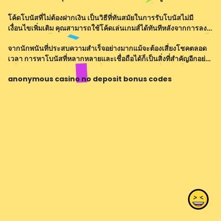
โบนัสเหมาะสมให้คุณเลือกใช้ อย่าลืมตรวจสอบเงื่อนไขและการใช้
โค้ดโบนัสที่ไม่ต้องฝากเงิน เป็นวิธีที่ทันสมัยในการรับโบนัสไม่มี
งานก่อนที่จะนำโค้ดไปใช้ เพ
เงื่อนไขเพิ่มเติม คุณสามารถใช้โค้ดเล่นเกมส์ได้ทันทีหลังจากการลง
ทะเบียนเสร็จสิ้น ไม่ต้องรอคุณฝากเงินหรือส่งสลิปการโอนเงินใด ๆ ทั้ง
จากนักพนันที่ประสบความสำเร็จอย่างมากแม้จะต้องเสี่ยงโชคตลอด
สิ้น นอก
เวลา การหาโบนัสที่หลากหลายและเชื่อถือได้ก็เป็นสิ่งที่สำคัญอีกอย่าง
หนึ่งสำหรับพวกเขา โบนัสโดยทั่วไปจะมาพร้อมกับเงื่อนไขที่ต้องการ
anonymous casino no deposit bonus codes
ให้คุณฝากเงินเ