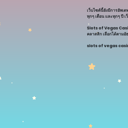
เว็บไซต์นี้ยังมีการอัพเ
ทุกๆ เดือน และทุกๆ ปี
Slots of Vegas Casino
คลาสสิก เลือกได้ตามอัธย
slots of vegas cas