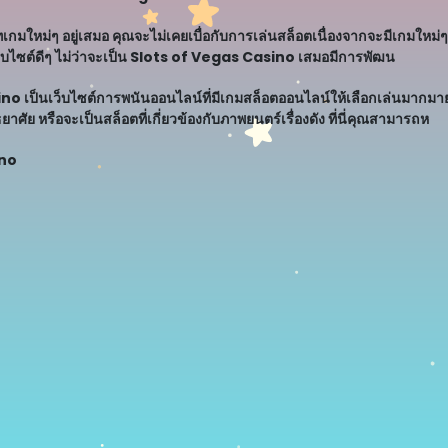
ดทเกมใหม่ๆ อยู่เสมอ คุณจะไม่เคยเบื่อกับการเล่นสล็อตเนื่องจากจะมีเกมใหม่ๆ เ
 เว็บไซต์ดีๆ ไม่ว่าจะเป็น Slots of Vegas Casino เสมอมีการพัฒน
 เป็นเว็บไซต์การพนันออนไลน์ที่มีเกมสล็อตออนไลน์ให้เลือกเล่นมากมาย
าศัย หรือจะเป็นสล็อตที่เกี่ยวข้องกับภาพยนตร์เรื่องดัง ที่นี่คุณสามารถห
ino