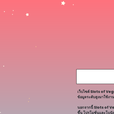
เว็บไซต์ Slots of Ve
ข้อมูลระดับสูงมาใช้งา
นอกจากนี้ Slots of Ve
ขึ้น โปรโมชั่นและโบนั