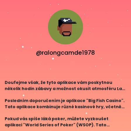
@ralongcamde1978
Doufejme však, že tyto aplikace vám poskytnou
několik hodin zábavy a možnost okusit atmosféru Las
Vegas přímo z pohodlí vašeho domova. Hodně štěstí a
Posledním doporučením je aplikace "Big Fish Casino".
příjemné sázení!
Tato aplikace kombinuje různé kasinové hry, včetně
výherních automatů, blackjacku, pokeru a rulety, ve
Pokud vás spíše láká poker, můžete vyzkoušet
virtuálním prostředí. Big Fish Casino se vyz
aplikaci "World Series of Poker" (WSOP). Tato