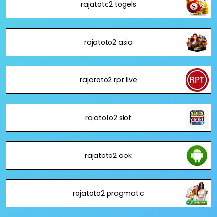
rajatoto2 togels
rajatoto2 asia
rajatoto2 rpt live
rajatoto2 slot
rajatoto2 apk
rajatoto2 pragmatic