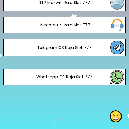
RTP Maxwin Raja Slot 777
Livechat CS Raja Slot 777
Telegram CS Raja Slot 777
Whatsapp CS Raja Slot 777