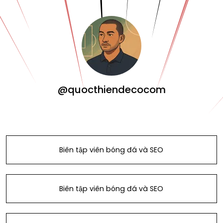
@quocthiendecocom
Biên tập viên bóng đá và SEO
Biên tập viên bóng đá và SEO