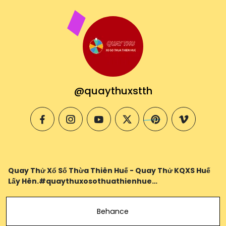
@quaythuxstth
facebook
instagram
youtube
twitter
pinterest
vimeo
Quay Thử Xổ Số Thừa Thiên Huế - Quay Thử KQXS Huế
Lấy Hên.#quaythuxosothuathienhue
#quaythuthuathienhue #quaythuxstth
Behance