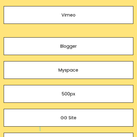
Vimeo
Blogger
Myspace
500px
GG Site