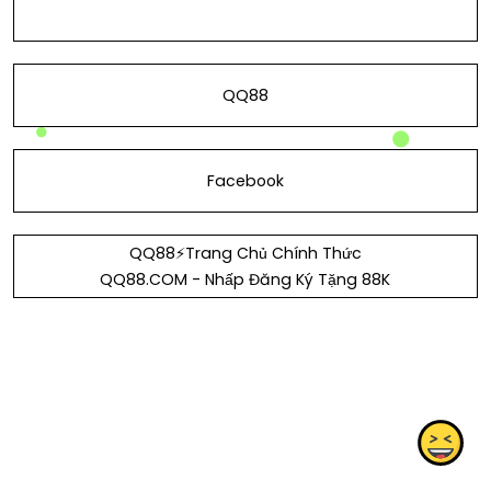
QQ88
Facebook
QQ88⚡️Trang Chủ Chính Thức
QQ88.COM - Nhấp Đăng Ký Tặng 88K