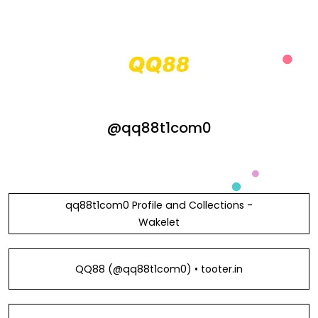
@qq88t1com0
qq88t1com0 Profile and Collections -
Wakelet
QQ88 (@qq88t1com0) • tooter.in