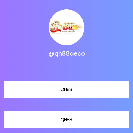
@qh88aeco
QH88
QH88