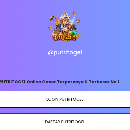
@putritogel
PUTRITOGEL : Situs PUTRITOGEL Online Gacor Terpercaya & Terbesar No.1
LOGIN PUTRITOGEL
DAFTAR PUTRITOGEL