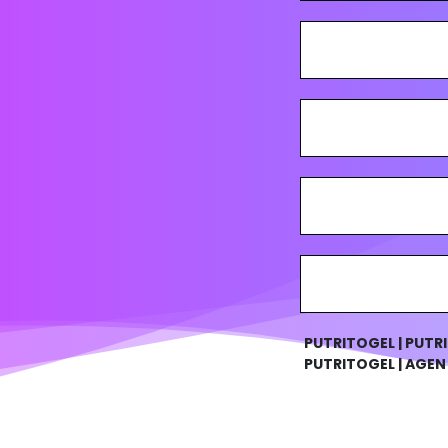
PUTRITOGEL | PUTRITOGEL | LOGIN PUTRITOGEL | DAFTAR PUTRITOGEL | LINK PUTRITOGEL | SITUS