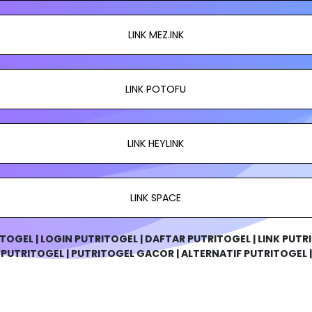
LINK MEZ.INK
LINK POTOFU
LINK HEYLINK
LINK SPACE