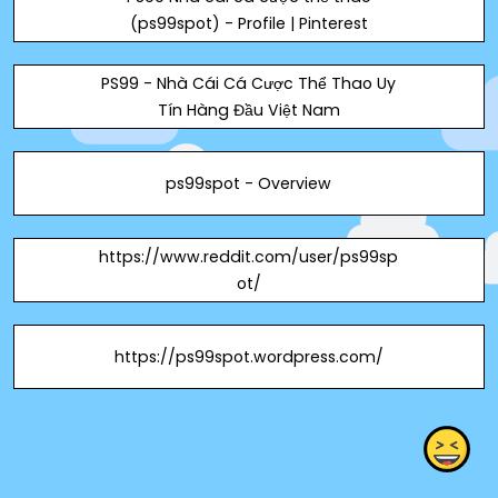
(ps99spot) - Profile | Pinterest
PS99 - Nhà Cái Cá Cược Thể Thao Uy
Tín Hàng Đầu Việt Nam
ps99spot - Overview
https://www.reddit.com/user/ps99sp
ot/
https://ps99spot.wordpress.com/