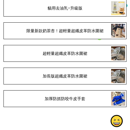
貓用去油乳-升級版
限量新款奶茶杏！超輕量超纖皮革防水圍裙
超輕量超纖皮革防水圍裙
加長版超纖皮革防水圍裙
加厚防抓防咬牛皮手套