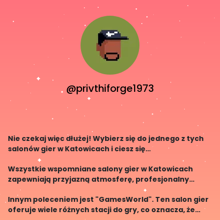
@privthiforge1973
Nie czekaj więc dłużej! Wybierz się do jednego z tych
salonów gier w Katowicach i ciesz się
niezapomnianymi przeżyciami w świecie wirtualnej
Wszystkie wspomniane salony gier w Katowicach
rozgrywki. Do zobaczenia na planszy!
zapewniają przyjazną atmosferę, profesjonalny
sprzęt oraz wykwalifikowany personel, który służy
Innym poleceniem jest "GamesWorld". Ten salon gier
pomocą w razie potrzeby. Czy chcesz po prostu
oferuje wiele różnych stacji do gry, co oznacza, że
zagrać w swo