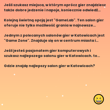
zawsze znajdziesz miejsce dla siebie. Dzięki bogatej
Jeśli szukasz miejsca, w którym oprócz gier znajdziesz
bibliotece gier, każdy znajdzie coś dla sieb
także dobre jedzenie i napoje, koniecznie odwiedź
"Gamer's Paradise". Jest to kombinacja kawiarni i
Kolejną świetną opcją jest "GameLab". Ten salon gier
salonu gier, w którym można rozkoszować się s
oferuje nie tylko możliwość grania w najnowsze
produkcje, ale także organizuje różnego rodzaju
Jednym z polecanych salonów gier w Katowicach jest
turnieje i konkursy dla graczy. Możesz więc wziąć ud
"Game Zone". Znajduje się on w centrum miasta i
oferuje szeroki wybór najnowszych gier na różne
Jeśli jesteś pasjonatem gier komputerowych i
platformy, takie jak XBox, PlayStation czy komputery
szukasz najlepszego salonu gier w Katowicach, to
trafiłeś we właściwe miejsce! W tym artykule
Gdzie znajdę najlepszy salon gier w Katowicach?
przedstawimy ci kilka miejsc, gdzie będziesz mógł
spędzić swó